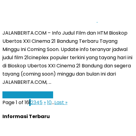
JALANBERITA.COM – Info Judul Film dan HTM Bioskop
Ubertos XXI Cinema 21 Bandung Terbaru Tayang
Minggu Ini Coming Soon. Update info teranyar jadwal
judul film 21cineplex populer terkini yang tayang hari ini
di Bioskop Ubertos XXI Cinema 21 Bandung dan segera
tayang (coming soon) minggu dan bulan ini dari
JALANBERITA.COM, …
Baca Selengkapnya »
Page 1 of 16
1
2
3
4
5
»
10
...
Last »
Informasi Terbaru