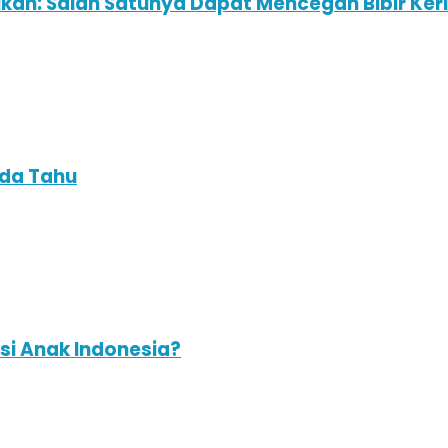
ikan: Salah Satunya Dapat Mencegah Bibir Ke
nda Tahu
i Anak Indonesia?