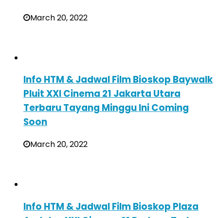
March 20, 2022
Info HTM & Jadwal Film Bioskop Baywalk
Pluit XXI Cinema 21 Jakarta Utara
Terbaru Tayang Minggu Ini Coming
Soon
March 20, 2022
Info HTM & Jadwal Film Bioskop Plaza