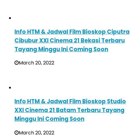
Info HTM & Jadwal Film Bioskop Ciputra
Cibubur XXI Cinema 21 Bekasi Terbaru
Tayang Minggu Ini Coming Soon
March 20, 2022
Info HTM & Jadwal Film Bioskop Studio
XXI Cinema 21 Batam Terbaru Tayang
Minggu Ini Coming Soon
March 20, 2022