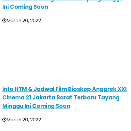
Ini Coming Soon
March 20, 2022
Info HTM & Jadwal Film Bioskop Anggrek XXI
Cinema 21 Jakarta Barat Terbaru Tayang
Minggu Ini Coming Soon
March 20, 2022