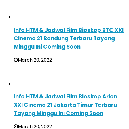
Info HTM & Jadwal Film Bioskop BTC XXI
Cinema 21 Bandung Terbaru Tayang
Minggu Ini Coming Soon
March 20, 2022
Info HTM & Jadwal Film Bioskop Arion
XXI Cinema 21 Jakarta Timur Terbaru
Tayang Minggu Ini Coming Soon
March 20, 2022