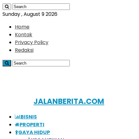
Sunday , August 9 2026
Home
Kontak
Privacy Policy
Redaksi
JALANBERITA.COM
BISNIS
PROPERTI
GAYA HIDUP