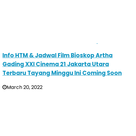
Info HTM & Jadwal Film Bioskop Artha
Gading XXI Cinema 21 Jakarta Utara
Terbaru Tayang Minggu Ini Coming Soon
March 20, 2022