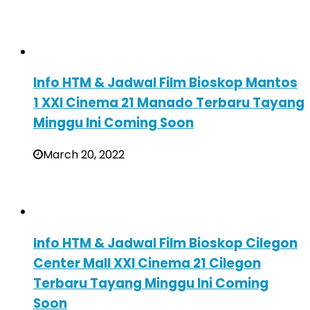
Info HTM & Jadwal Film Bioskop Mantos
1 XXI Cinema 21 Manado Terbaru Tayang
Minggu Ini Coming Soon
March 20, 2022
Info HTM & Jadwal Film Bioskop Cilegon
Center Mall XXI Cinema 21 Cilegon
Terbaru Tayang Minggu Ini Coming
Soon