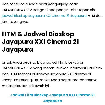
Dan tentu saja Anda para pengunjung setia
JALANBERITA.COM sangat kepo pengin tahu kapan sih
jadwal Bioskop Jayapura XXI Cinema 21 Jayapura
HTM dan
jam tayangnya.
HTM & Jadwal Bioskop
Jayapura XXI Cinema 21
Jayapura
Untuk Anda pecinta blog jadwal film bioskop di
JALANBERITA.COM yang membutuhkan informasi judul film
dan HTM terbaru di Bioskop Jayapura XXI Cinema 21
Jayapura terlengkap, maka Anda dapat membacanya
melalui tautan di bawah ini.
Jadwal Film Bioskop Jayapura XXI Cinema 21
Jayapura