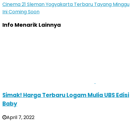
Cinema 21 Sleman Yogyakarta Terbaru Tayang Minggu
Ini Coming Soon
Info Menarik Lainnya
Simak! Harga Terbaru Logam Mulia UBS Edisi
Baby
April 7, 2022